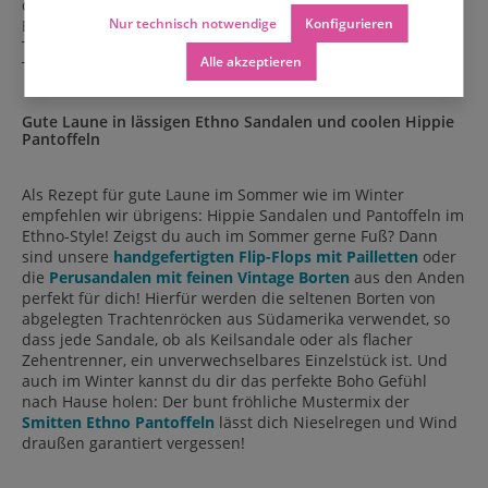
du gerade einen größeren Schal wie unsere mit
Nur technisch notwendige
Konfigurieren
Blumenranken bestickten
Mumbai-Schals
als Stola tragen.
Tücher und Schals im Ethno Style, ein cooler Look für kühle
Alle akzeptieren
Tage.
Gute Laune in lässigen Ethno Sandalen und coolen Hippie
Pantoffeln
Als Rezept für gute Laune im Sommer wie im Winter
empfehlen wir übrigens: Hippie Sandalen und Pantoffeln im
Ethno-Style! Zeigst du auch im Sommer gerne Fuß? Dann
sind unsere
handgefertigten Flip-Flops mit Pailletten
oder
die
Perusandalen mit feinen Vintage Borten
aus den Anden
perfekt für dich! Hierfür werden die seltenen Borten von
abgelegten Trachtenröcken aus Südamerika verwendet, so
dass jede Sandale, ob als Keilsandale oder als flacher
Zehentrenner, ein unverwechselbares Einzelstück ist. Und
auch im Winter kannst du dir das perfekte Boho Gefühl
nach Hause holen: Der bunt fröhliche Mustermix der
Smitten Ethno Pantoffeln
lässt dich Nieselregen und Wind
draußen garantiert vergessen!