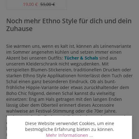
19,00 €
59,00 €
Noch mehr Ethno Style für dich und dein
Zuhause
Sie wärmen uns, wenn es kalt ist, können als Leinenvariante
im Sommer angenehm kühlen und setzen immer einen
Akzent bei unseren Outfits:
Tücher & Schals
sind aus
unserem Kleiderschrank nicht wegzudenken. Mit
verspielten Blumen-Stickereien, traditionellen Drucken oder
starken Ethno Style Applikationen hinterlässt dein Tuch oder
Schal einen ganz besonderen Eindruck. Ob als bunt-
fröhliche Hippie-Variante oder etwas zurückhaltender dem
Boho Chic folgend, deinen Schal kannst du vielseitig
einsetzen: Eng am Hals getragen mit den langen Enden
lässig über dem Oberteil erinnert dieses Accessoire
wahlweise an Festival-Stimmung oder die 70er Jahre.
Verknotest du die Enden möglichst locker und gerne auch
etwas unregelmäßig um den Hals herum, hast du eine
Diese Website verwendet Cookies, um eine
lässige Variante für dein Tuch. Super im Ausschnitt einer
bestmögliche Erfahrung bieten zu können.
Bluse oder eines Pullovers! Und wenn es kühler wird, kannst
Mehr Informationen ...