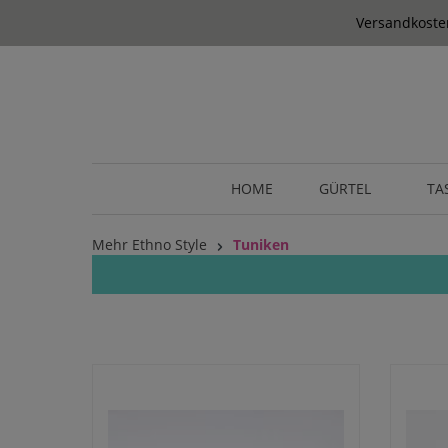
springen
Zur Hauptnavigation springen
Versandkosten
HOME
GÜRTEL
TA
Mehr Ethno Style
Tuniken