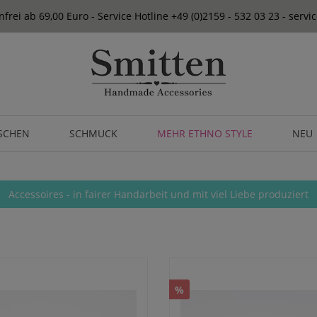
frei ab 69,00 Euro - Service Hotline +49 (0)2159 - 532 03 23 - serv
SCHEN
SCHMUCK
MEHR ETHNO STYLE
NEU
Accessoires - in fairer Handarbeit und mit viel Liebe produziert
%