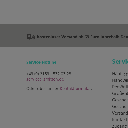
Kostenloser Versand ab 69 Euro innerhalb De
Servi
Service-Hotline
Häufig g
+49 (0) 2159 - 532 03 23
service@smitten.de
Handver
Persönli
Oder über unser
Kontaktformular
.
Größent
Geschen
Gesche
Versand
Kontakt
Zugang