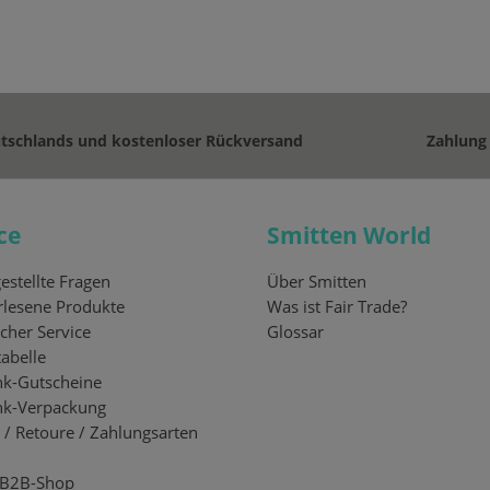
utschlands und kostenloser Rückversand
Zahlung
ce
Smitten World
estellte Fragen
Über Smitten
lesene Produkte
Was ist Fair Trade?
cher Service
Glossar
abelle
k-Gutscheine
nk-Verpackung
 / Retoure / Zahlungsarten
 B2B-Shop