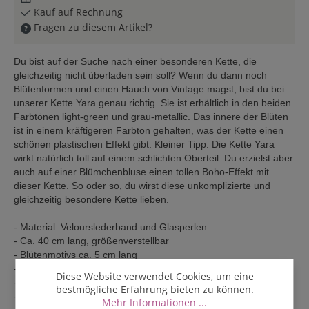
Kauf auf Rechnung
Fragen zu diesem Artikel?
Du bist auf der Suche nach einer besonderen Kette, die
gleichzeitig nicht überladen sein soll? Wenn du dann noch
Blütenformen und einen Hauch von Vintage magst, bist du bei
unserer Kette Yara genau richtig. Sie ist erhältlich in den beiden
Farbtönen light-green und grau-metallic. Das innere der Blüten
ist in einem kräftigeren Farbton gehalten, was der Kette einen
schönen plastischen Effekt gibt. Kleiner Tipp: Die Kette Yara
wirkt natürlich toll auf einem schlichten Oberteil. Du erzielst aber
auch auf einer Blümchenbluse einen tollen Boho-Effekt mit
dieser Kette. So oder so, du wirst diese unkomplizierte und
gleichzeitig besondere Kette lieben.
- Material: Velourslederband und Glasperlen
- Ca. 40 cm lang, größenverstellbar
- Blütenmotivs ca. 5 cm lang
- Mit niedlichen Perlen am Ende der verstellbaren Schnüre
Diese Website verwendet Cookies, um eine
- Mit Smitten-Charm
bestmögliche Erfahrung bieten zu können.
- Handarbeit aus Thailand
Mehr Informationen ...