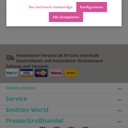
Nur technisch notwendige
Konfigurieren
Farbe:
silber
Alle akzeptieren
Kostenloser Versand ab 69 Euro innerhalb
Deutschlands und kostenloser Rückversand
Zahlung und Versand:
Service-Hotline
Service
Smitten World
Presse/Großhandel