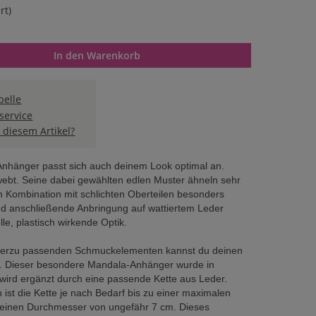
rt)
n oder benutze die Schaltflächen um die Anzahl zu erhöhen oder 
In den Warenkorb
elle
service
 diesem Artikel?
Anhänger passt sich auch deinem Look optimal an.
ebt. Seine dabei gewählten edlen Muster ähneln sehr
Kombination mit schlichten Oberteilen besonders
nd anschließende Anbringung auf wattiertem Leder
e, plastisch wirkende Optik.
hierzu passenden Schmuckelementen kannst du deinen
n. Dieser besondere Mandala-Anhänger wurde in
ird ergänzt durch eine passende Kette aus Leder.
ist die Kette je nach Bedarf bis zu einer maximalen
 einen Durchmesser von ungefähr 7 cm. Dieses