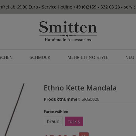
frei ab 69,00 Euro - Service Hotline +49 (0)2159 - 532 03 23 - serv
SCHEN
SCHMUCK
MEHR ETHNO STYLE
NEU
Ethno Kette Mandala
Produktnummer:
SKG0028
auswählen
Farbe wählen
braun
türkis