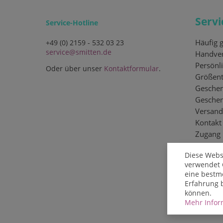
Servi
Service-Hotline
Häufig g
+49 (0) 2159 - 532 03 23
service@smitten.de
Handver
Persönli
Oder über unser
Kontaktformular
.
Größent
Geschen
Gesche
Versand
Kontakt
Zugang
Diese Webs
verwendet 
eine bestm
Erfahrung 
können.
Mehr Inform