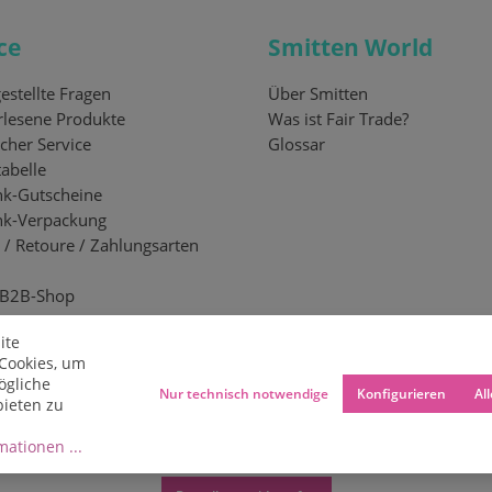
ce
Smitten World
estellte Fragen
Über Smitten
lesene Produkte
Was ist Fair Trade?
cher Service
Glossar
abelle
k-Gutscheine
nk-Verpackung
 / Retoure / Zahlungsarten
 B2B-Shop
ite
Cookies, um
ögliche
Nur technisch notwendige
Konfigurieren
Al
bieten zu
ationen ...