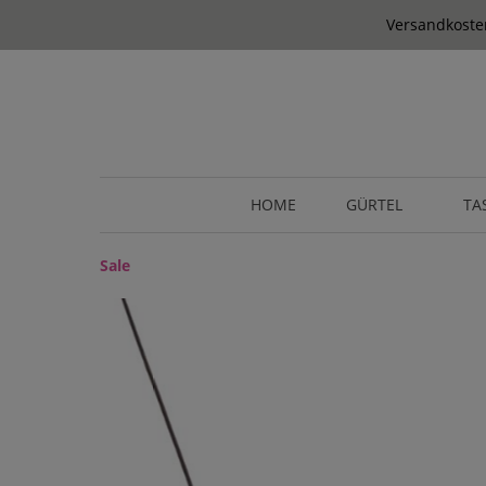
springen
Zur Hauptnavigation springen
Versandkosten
HOME
GÜRTEL
TA
Sale
Bildergalerie überspringen