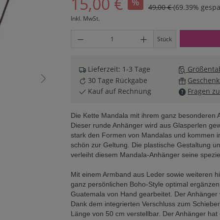
15,00 €
%
49,00 €
(69.39% gespa
Inkl. MwSt.
Produkt Anzahl: Gib den gewünschten Wert ei
Stück
Lieferzeit: 1-3 Tage
Größentab
30 Tage Rückgabe
Geschenk
Kauf auf Rechnung
Fragen zu
Die Kette Mandala mit ihrem ganz besonderen 
Dieser runde Anhänger wird aus Glasperlen gew
stark den Formen von Mandalas und kommen in 
schön zur Geltung. Die plastische Gestaltung u
verleiht diesem Mandala-Anhänger seine speziell
Mit einem Armband aus Leder sowie weiteren 
ganz persönlichen Boho-Style optimal ergänze
Guatemala von Hand gearbeitet. Der Anhänger w
Dank dem integrierten Verschluss zum Schieben 
Länge von 50 cm verstellbar. Der Anhänger hat