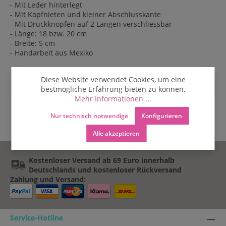
- Mit Leder hinterlegt
- Mit Kopfnieten und kleiner Abschlusskante
- Mit Druckknöpfen auf 2 Längen verschliessbar
- Länge: 18 bzw. 20 cm
- Breite: 5 cm
- Handarbeit aus Mexiko
Diese Website verwendet Cookies, um eine
Farbe:
multicolor
bestmögliche Erfahrung bieten zu können.
Mehr Informationen ...
Nur technisch notwendige
Konfigurieren
Alle akzeptieren
Kostenloser Versand ab 69 Euro innerhalb
Deutschlands und kostenloser Rückversand
Zahlung und Versand:
Service-Hotline