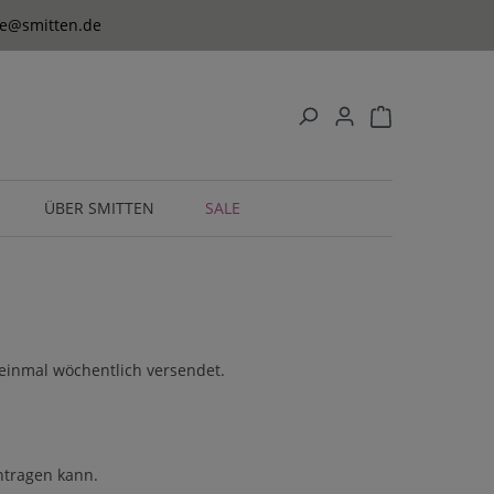
ice@smitten.de
ÜBER SMITTEN
SALE
 einmal wöchentlich versendet.
intragen kann.