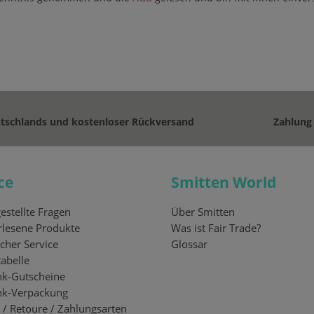
utschlands und kostenloser Rückversand
Zahlung
ce
Smitten World
estellte Fragen
Über Smitten
lesene Produkte
Was ist Fair Trade?
cher Service
Glossar
abelle
k-Gutscheine
nk-Verpackung
 / Retoure / Zahlungsarten