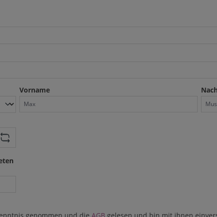
Vorname
Nac
eten
enntnis genommen und die
AGB
gelesen und bin mit ihnen einver