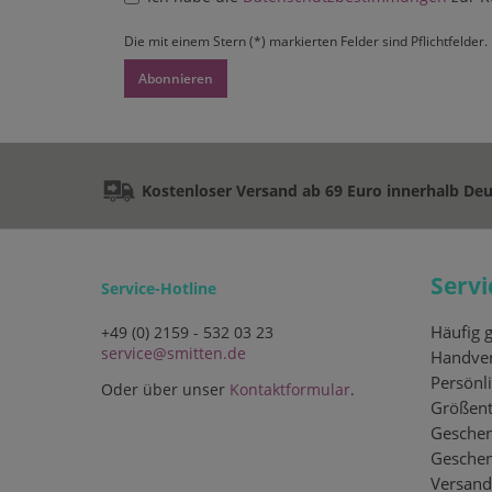
Die mit einem Stern (*) markierten Felder sind Pflichtfelder.
Abonnieren
Kostenloser Versand ab 69 Euro innerhalb De
Servi
Service-Hotline
Häufig g
+49 (0) 2159 - 532 03 23
service@smitten.de
Handver
Persönli
Oder über unser
Kontaktformular
.
Größent
Geschen
Gesche
Versand