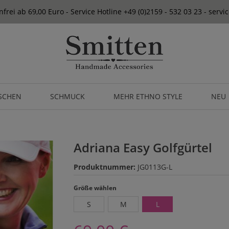
frei ab 69,00 Euro - Service Hotline +49 (0)2159 - 532 03 23 - serv
SCHEN
SCHMUCK
MEHR ETHNO STYLE
NEU
Adriana Easy Golfgürtel
Produktnummer:
JG0113G-L
auswählen
Größe wählen
S
M
L