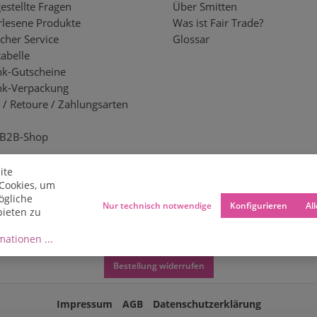
estellte Fragen
Über Smitten
lesene Produkte
Was ist Fair Trade?
cher Service
Glossar
abelle
k-Gutscheine
nk-Verpackung
 / Retoure / Zahlungsarten
 B2B-Shop
ite
Cookies, um
ögliche
Nur technisch notwendige
Konfigurieren
Al
bieten zu
ationen ...
Bestellung widerrufen
Impressum
AGB
Datenschutzerklärung