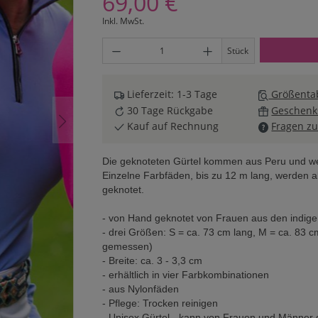
69,00 €
Inkl. MwSt.
Produkt Anzahl: Gib den gewünschten Wert ei
Stück
Lieferzeit: 1-3 Tage
Größentab
30 Tage Rückgabe
Geschenk
Kauf auf Rechnung
Fragen zu
Die geknoteten Gürtel kommen aus Peru und werd
Einzelne Farbfäden, bis zu 12 m lang, werden
geknotet.
- von Hand geknotet von Frauen aus den indig
- drei Größen: S = ca. 73 cm lang, M = ca. 83 cm
gemessen)
- Breite: ca. 3 - 3,3 cm
- erhältlich in vier Farbkombinationen
- aus Nylonfäden
- Pflege: Trocken reinigen
- Unisex Gürtel - kann von Frauen und Männer