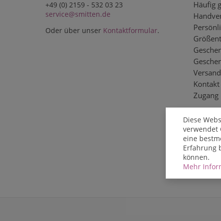
Häufig g
+49 (0) 2159 - 532 03 23
service@smitten.de
Handver
Persönli
Oder über unser
Kontaktformular
.
Größent
Geschen
Gesche
Versand
Kontakt
Zugang
Diese Webs
verwendet 
eine bestm
Erfahrung 
können.
Mehr Inform