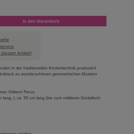
n oder benutze die Schaltflächen um die Anzahl zu erhöhen oder 
In den Warenkorb
elle
service
 diesem Artikel?
en in der traditionellen Knotentechnik produziert.
 akribisch zu wunderschönen geometrischen Mustern
enen Völkern Perus
 lang, L ca. 93 cm lang (bis zum mittleren Gürtelloch
 getragen werden