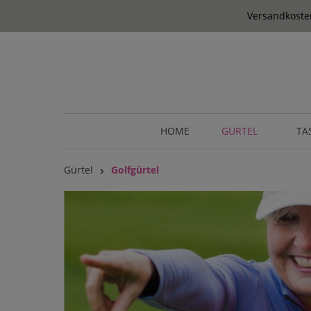
springen
Zur Hauptnavigation springen
Versandkosten
HOME
GÜRTEL
TA
Gürtel
Golfgürtel
Bildergalerie überspringen