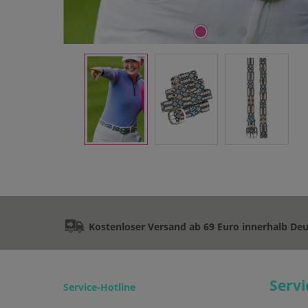
Kostenloser Versand ab 69 Euro innerhalb De
Servi
Service-Hotline