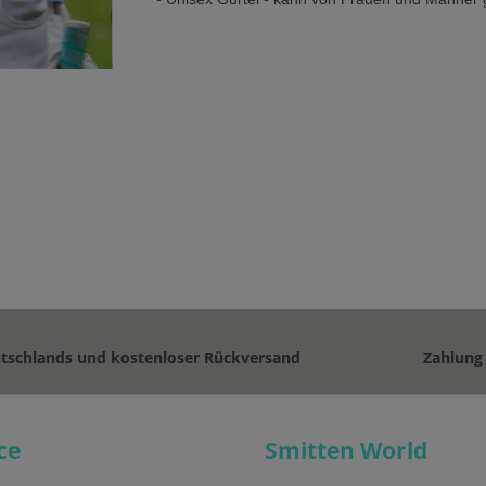
utschlands und kostenloser Rückversand
Zahlung
ce
Smitten World