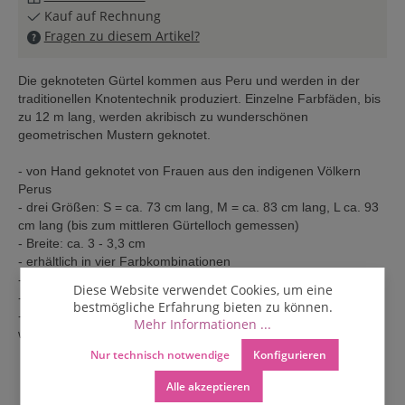
Kauf auf Rechnung
Fragen zu diesem Artikel?
Die geknoteten Gürtel kommen aus Peru und werden in der
traditionellen Knotentechnik produziert. Einzelne Farbfäden, bis
zu 12 m lang, werden akribisch zu wunderschönen
geometrischen Mustern geknotet.
- von Hand geknotet von Frauen aus den indigenen Völkern
Perus
- drei Größen: S = ca. 73 cm lang, M = ca. 83 cm lang, L ca. 93
cm lang (bis zum mittleren Gürtelloch gemessen)
- Breite: ca. 3 - 3,3 cm
- erhältlich in vier Farbkombinationen
- aus Nylonfäden
Diese Website verwendet Cookies, um eine
- Pflege: Trocken reinigen
bestmögliche Erfahrung bieten zu können.
- Unisex Gürtel - kann von Frauen und Männer getragen
Mehr Informationen ...
werden
Nur technisch notwendige
Konfigurieren
Alle akzeptieren