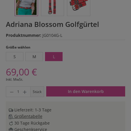
Adriana Blossom Golfgürtel
Produktnummer:
JG0104G-L
auswählen
Größe wählen
S
M
L
69,00 €
Inkl. MwSt.
Produkt Anzahl: Gib den gewünschten Wert ein oder benutze di
In den Warenkorb
Stück
Lieferzeit: 1-3 Tage
Größentabelle
30 Tage Rückgabe
Geschenkservice