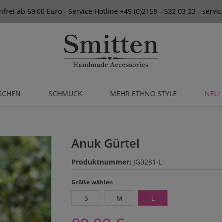
frei ab 69,00 Euro - Service Hotline +49 (0)2159 - 532 03 23 - serv
SCHEN
SCHMUCK
MEHR ETHNO STYLE
NEU
Anuk Gürtel
Produktnummer:
JG0281-L
auswählen
Größe wählen
S
M
L