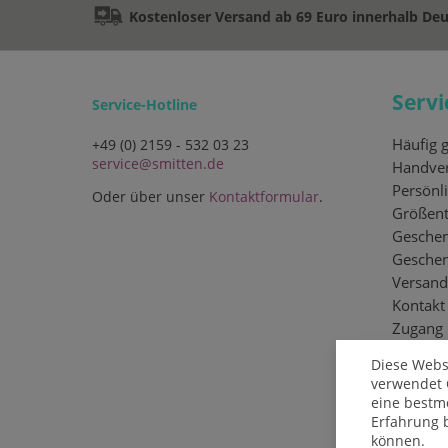
Kostenloser Versand ab 69 Euro innerhalb De
Servi
Service-Hotline
Häufig g
+49 (0) 2159 - 532 03 23
service@smitten.de
Handver
Persönli
Oder über unser
Kontaktformular
.
Größent
Geschen
Gesche
Versand
Kontakt
Zugang
Diese Webs
verwendet 
eine bestm
Erfahrung 
können.