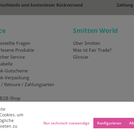
utschlands und kostenloser Rückversand
Zahlung
ce
Smitten World
estellte Fragen
Über Smitten
lesene Produkte
Was ist Fair Trade?
cher Service
Glossar
abelle
k-Gutscheine
nk-Verpackung
 / Retoure / Zahlungsarten
 B2B-Shop
ite
Cookies, um
ögliche
Nur technisch notwendige
Konfigurieren
Al
bieten zu