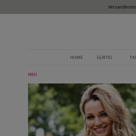
springen
Zur Hauptnavigation springen
Versandkosten
HOME
GÜRTEL
TA
NEU
Bildergalerie überspringen