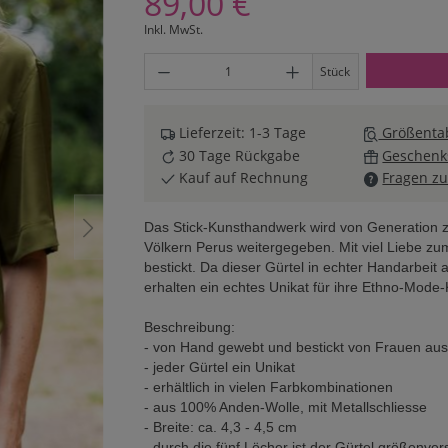
89,00 €
Inkl. MwSt.
Produkt Anzahl: Gib den gewünschten Wert ei
Stück
Lieferzeit: 1-3 Tage
Größentab
30 Tage Rückgabe
Geschenk
Kauf auf Rechnung
Fragen zu
Das Stick-Kunsthandwerk wird von Generation 
Völkern Perus weitergegeben. Mit viel Liebe zu
bestickt. Da dieser Gürtel in echter Handarbeit 
erhalten ein echtes Unikat für ihre Ethno-Mode-K
Beschreibung:
- von Hand gewebt und bestickt von Frauen aus
- jeder Gürtel ein Unikat
- erhältlich in vielen Farbkombinationen
- aus 100% Anden-Wolle, mit Metallschliesse
- Breite: ca. 4,3 - 4,5 cm
- durch die fünf Löcher ist der Gürtel größenv