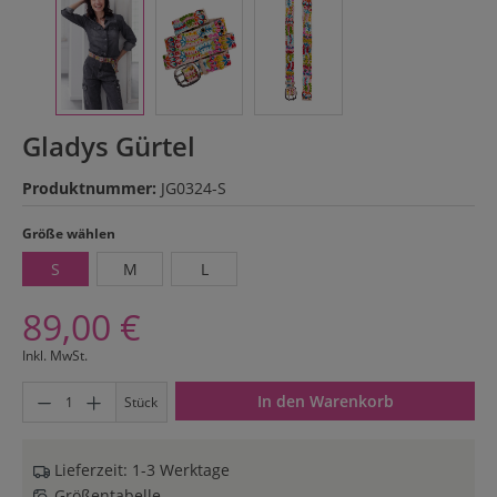
Gladys Gürtel
Produktnummer:
JG0324-S
auswählen
Größe wählen
S
M
L
89,00 €
Inkl. MwSt.
Produkt Anzahl: Gib den gewünschten Wert ein oder benutze di
In den Warenkorb
Stück
Lieferzeit: 1-3 Werktage
Größentabelle