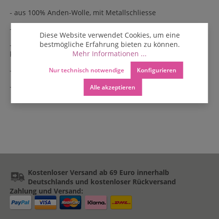
- aus 100% Anden-Wolle, mit Metallschliesse
- Breite: ca. 3,8 cm
Diese Website verwendet Cookies, um eine
bestmögliche Erfahrung bieten zu können.
- durch die fünf Löcher ist der Gürtel größenverstellbar und
Mehr Informationen ...
kann immer passend getragen werden.
- Pflege: trocken reinigen
Nur technisch notwendige
Konfigurieren
- auch als Golfgürtel beliebt
Alle akzeptieren
Kostenloser Versand ab 69 Euro innerhalb
Deutschlands und kostenloser Rückversand
Zahlung und Versand: