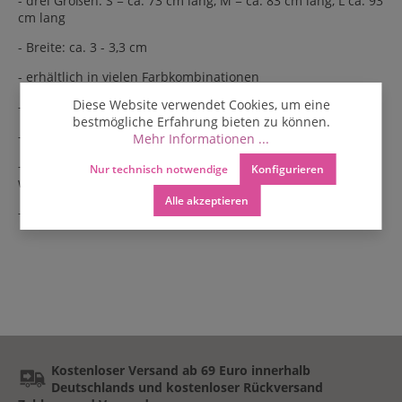
- drei Größen: S = ca. 73 cm lang, M = ca. 83 cm lang, L ca. 93
cm lang
- Breite: ca. 3 - 3,3 cm
- erhältlich in vielen Farbkombinationen
Diese Website verwendet Cookies, um eine
- aus Nylonfäden
bestmögliche Erfahrung bieten zu können.
- Pflege: Trocken reinigen
Mehr Informationen ...
- Unisex Gürtel - kann von Frauen und Männer getragen
Nur technisch notwendige
Konfigurieren
werden
Alle akzeptieren
- auch als Golfgürtel beliebt
Kostenloser Versand ab 69 Euro innerhalb
Deutschlands und kostenloser Rückversand