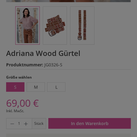
Adriana Wood Gürtel
Produktnummer:
JG0326-S
auswählen
Größe wählen
S
M
L
69,00 €
Inkl. MwSt.
Produkt Anzahl: Gib den gewünschten Wert ein oder benutze di
In den Warenkorb
Stück